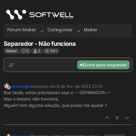
Skip to content
Fórum Maker
Categorias
Maker
Separador - Não funciona
Maker
2
2
551
Entre para responder
A
adrianogar
escreveu em
8 de fev. de 2023 23:12
última edição por
Offline
Boa tarde, estou precisando usar o ---SEPARADOR---
Mas o mesmo não funciona.
Alguém tem alguma solução, que posso me ajudar ?
0