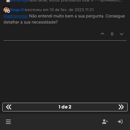
A
adrianogar
Boa tarde, estou precisando usar o ---SEPARADOR-
--
DiegoJC
escreveu em
10 de fev. de 2023 11:21
Mas o mesmo não funciona.
última edição por
Offline
@
adrianogar
Não entendi muito bem a sua pergunta. Consegue
Alguém tem alguma solução, que posso me ajudar ?
detalhar a sua necessidade?
0
1 de 2