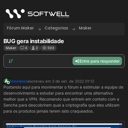
Skip to content
Fórum Maker
Categorias
Maker
BUG gera instabilidade
Maker
4
2
503
Entre para responder
A
Almedson
escreveu em
3 de set. de 2022 01:12
última edição por
Offline
Postando aqui para movimentar o fórum e estimular a equipe de
desenvolvimento a estudar para encontrar uma alternativa
melhor que a VPN. Recomendo que entrem em contato com a
Sencha para descobrirem qual a criptografia que eles utilizam
para os produtos jamais terem sido craqueados.