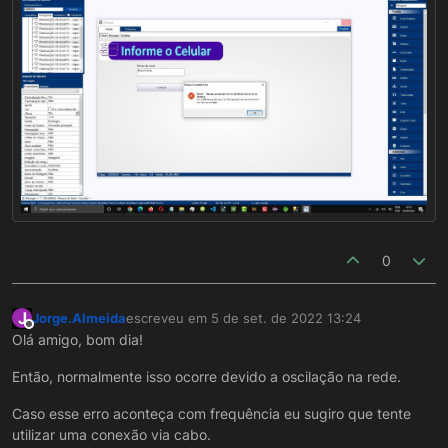
0
J
Jorge.Almeida
escreveu em
5 de set. de 2022 13:24
última edição por
Offline
Olá amigo, bom dia!
Então, normalmente isso ocorre devido a oscilação na rede.
Caso esse erro aconteça com frequência eu sugiro que tente
utilizar uma conexão via cabo.