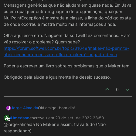
Mensagens genéricas que não ajudam em quase nada. Em Java
ou em qualquer outra linguagem de programação, qualquer
NullPointException é mostrada a classe, a linha do código exata
de onde ocorreu e mostra muito mais informações ainda.
Olha aqui esse erro. Ninguém da softwell fez comentários. E aí?
vão resolver o problema? Quem sabe?
https://forum.softwell.com.br/topic/31649/maker-não-permite-
abrir-nenhum-processo-no-fluxo-maker-é-bugado-dema
Poderia escrever um livro sobre os problemas que o Maker tem.
Obrigado pela ajuda e igualmente lhe desejo sucesso.
0
J
Olá amigo, bom dia!
Jorge.Almeida
A
Almedson
escreveu em
29 de set. de 2022 23:50
Então, normalmente isso ocorre devido a
última edição por
Offline
@jorge-almeida No Maker é assim, trava tudo (Não
oscilação na rede.
respondendo)
Caso esse erro aconteça com frequência eu