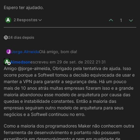
Espero ter ajudado.
A
2 Respostas
1
24 dias depois
J
Olá amigo, bom dia!
Jorge.Almeida
A
Almedson
escreveu em
29 de set. de 2022 21:31
Então, normalmente isso ocorre devido a
última edição por
Offline
Amigo @jorge-almeida, Obrigado pela tentativa de ajuda. Isso
oscilação na rede.
ocorre porque a Softwell tomou a decisão equivocada de usar e
Caso esse erro aconteça com frequência eu
manter a VPN para garantir a segurança dela. Há um pouco
sugiro que tente utilizar uma conexão via cabo.
Espero ter ajudado.
mais de 10 anos atrás muitas empresas fizeram isso e a grande
maioria abandonou esse modelo de arquitetura por causa das
quedas e instabilidade constantes. Então a maioria das
empresas seguiram outro modelo de arquitetura para seus
negócios e a Softwell continuou no erro.
Como a maioria dos programadores Maker não conhecem outra
ferramenta de desenvolvimento e portanto não possuem
experiência em desenvolvimento e nem em qualidade de