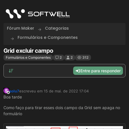
Skip to content
Fórum Maker
Categorias
Formulários e Componentes
Grid excluir campo
Formulários e Componentes
2
2
312
Entre para responder
S
solu7
escreveu em
15 de mai. de 2022 17:04
última edição por
Offline
Boa tarde
Como faço para tirar esses dois campo da Grid sem apaga no
formulário