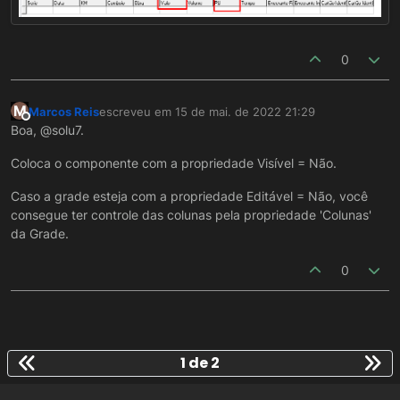
0
M
Marcos Reis
escreveu em
15 de mai. de 2022 21:29
última edição por
Offline
Boa, @solu7.
Coloca o componente com a propriedade Visível = Não.
Caso a grade esteja com a propriedade Editável = Não, você
consegue ter controle das colunas pela propriedade 'Colunas'
da Grade.
0
1 de 2