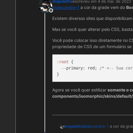
dngadelha
escreveu em
4 de mai. de 2022 
Clase, mais sem sucesso,
Obrigado a todos.
última edição por
@
alexandre-1
a cor da grade vem do
Boo
Offline
Existem diversos sites que disponibiliza
Mas se você quer alterar pelo CSS, basta 
Você pode colocar isso diretamente no CS
propriedade de CSS de um formulário se 
:root
 {

--primary
: red; 
/* <-- Sua cor
Agora se você quer estilizar
somente o 
components/isomorphic/skins/default/
@
alexandre-1
a cor da gr
dngadelha
a grade.