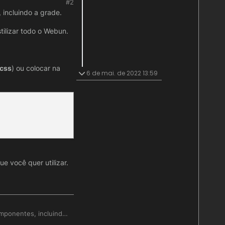
#2
, incluindo a grade.
tilizar todo o Webun.
.css
) ou colocar na
6 de mai. de 2022 13:59
ue você quer utilizar.
componentes, incluindo