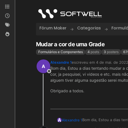
Skip to content
Fórum Maker
Categorias
Formul
Mudar a cor de uma Grade
Formulários e Componentes
4
posts
3
posters
67
Alexandre 1
escreveu em
4 de mai. de 2022
última edição por
A
Bom dia, Estou a dias tentando mudar a c
Offline
cor, ja pesquisei, vi videos e etc. mais 
alguem tiver alguma sugestão serei muito
Obrigado a todos.
A
Bom dia, Estou a dias te
Alexandre 1
colocar outra cor, ja pes