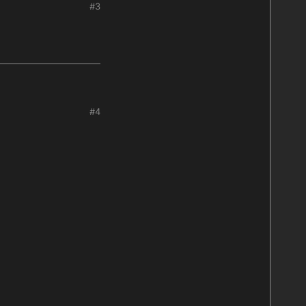
#3
stemas e estilizar
ins/<tema>.css
) ou
#4
pela cor que você