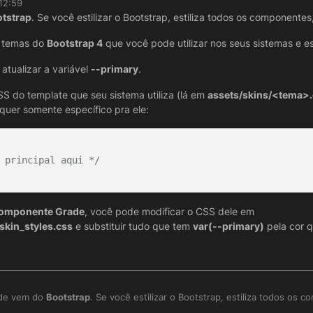
12:59
 se alguem tiver alguma sugestão serei muito grato.
tstrap
. Se você estilizar o Bootstrap, estiliza todos os componentes
m temas do
Bootstrap 4
que você pode utilizar nos seus sistemas e es
atualizar a variável
--primary
.
S do template que seu sistema utiliza (lá em
assets/skins/<tema>
quer somente específico pra ele:
 principal aqui */
componente Grade
, você pode modificar o CSS dele em
skin_styles.css
e substituir tudo que tem
var(--primary)
pela cor q
ade vem do
Bootstrap
. Se você estilizar o Bootstrap, estiliza todos os 