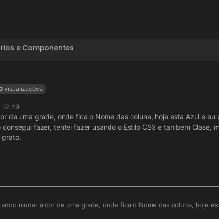
ários e Componentes
0
visualizações
 12:49
or de uma grade, onde fica o Nome das coluna, hoje esta Azul e eu p
não consegui fazer, tentei fazer usando o Estilo CSS e tambem Clase, 
 grato.
ntando mudar a cor de uma grade, onde fica o Nome das coluna, hoje es
quisei, vi videos e etc. mais não consegui fazer, tentei fazer usando o 