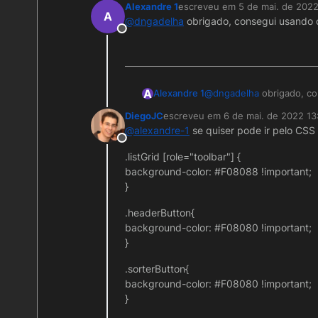
Alexandre 1
escreveu em
5 de mai. de 2022
Existem diversos sites qu
última edição por
A
@
dngadelha
obrigado, consegui usando 
todo o Webun.
Offline
Mas se você quer alterar p
Você pode colocar isso di
colocar na propriedade de
A
Alexandre 1
@
dngadelha
obrigado, co
:root {

  --primary: red; /* 
DiegoJC
escreveu em
6 de mai. de 2022 13
Agora se você quer estiliz
última edição por
@
alexandre-1
se quiser pode ir pelo CSS
components/isomorphic/sk
Offline
quer utilizar.
.listGrid [role="toolbar"] {
background-color: #F08088 !important;
}
.headerButton{
background-color: #F08080 !important;
}
.sorterButton{
background-color: #F08080 !important;
}