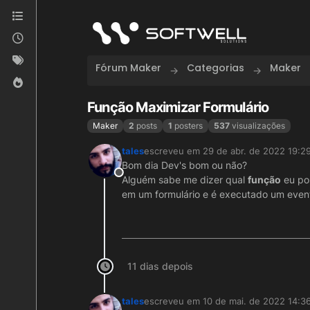
Skip to content
Fórum Maker
Categorias
Maker
Função Maximizar Formulário
Maker
2
posts
1
posters
537
visualizações
tales
escreveu em
29 de abr. de 2022 19:2
última edição por
Bom dia Dev's bom ou não?
Offline
Alguém sabe me dizer qual
função
eu pos
em um formulário e é executado um even
11 dias depois
tales
escreveu em
10 de mai. de 2022 14:3
última edição por