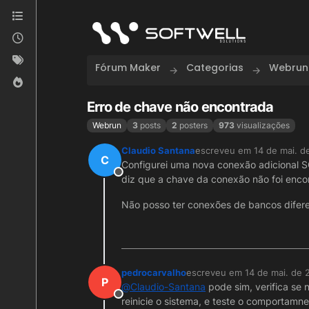
Skip to content
Fórum Maker
Categorias
Webrun
Erro de chave não encontrada
Webrun
3
posts
2
posters
973
visualizações
Claudio Santana
escreveu em
14 de mai. d
última edição por
C
Configurei uma nova conexão adicional S
Offline
diz que a chave da conexão não foi encon
Não posso ter conexões de bancos difer
pedrocarvalho
escreveu em
14 de mai. de 
última edição por
P
@
Claudio-Santana
pode sim, verifica se 
Offline
reinicie o sistema, e teste o comportamne