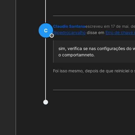
Claudio Santana
escreveu em
17 de mai. d
última edição por
C
@
pedrocarvalho
disse em
Erro de chave
Offline
sim, verifica se nas configurações do w
o comportamneto.
Foi isso mesmo, depois de que reiniciei o