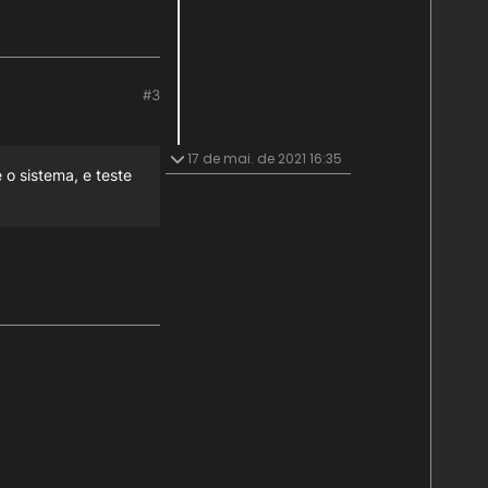
#3
17 de mai. de 2021 16:35
 o sistema, e teste