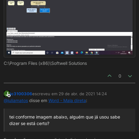
C:\Program Files (x86)\Softwell Solutions
0
J
jc3100306
escreveu em
29 de abr. de 2021 14:24
última edição por
Offline
@
juliamatos
disse em
Word - Mala direta
:
tei conforme imagem abaixo, alguém que já usou sabe
dizer se está certo?