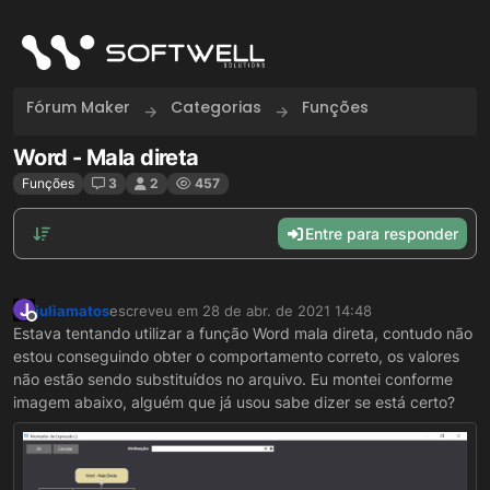
Skip to content
Fórum Maker
Categorias
Funções
Word - Mala direta
Funções
3
2
457
Entre para responder
J
juliamatos
escreveu em
28 de abr. de 2021 14:48
última edição por
Offline
Estava tentando utilizar a função Word mala direta, contudo não
estou conseguindo obter o comportamento correto, os valores
não estão sendo substituídos no arquivo. Eu montei conforme
imagem abaixo, alguém que já usou sabe dizer se está certo?